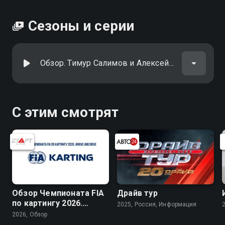
Сезоны и серии
Обзор. Тимур Салимов и Алексей Уралец
С этим смотрят
Обзор Чемпионата FIA
Драйв тур
по картингу 2026.
2025, Россия, Информация
Arrive and Drive
2026, Обзор