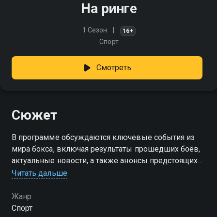
На ринге
1 Сезон
16+
Спорт
Смотреть
Сюжет
В программе обсуждаются ключевые события из
мира бокса, включая результаты прошедших боёв,
актуальные новости, а также анонсы предстоящих
поединков и турниров, чтобы не пропустить ни
Читать дальше
одного важного момента в мире бокса
Жанр
Спорт