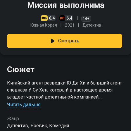
Миссия выполнима
6.4
6.4
16+
Южная Корея
2021
Детектив
Смотреть
Сюжет
Китайский агент разведки Ю Да Хи и бывший агент
спецназа У Су Хён, который в настоящее время
владеет частной детективной компанией,
объединяются для работы над делом о незаконном
Читать дальше
оружии
Жанр
Детектив, Боевик, Комедия