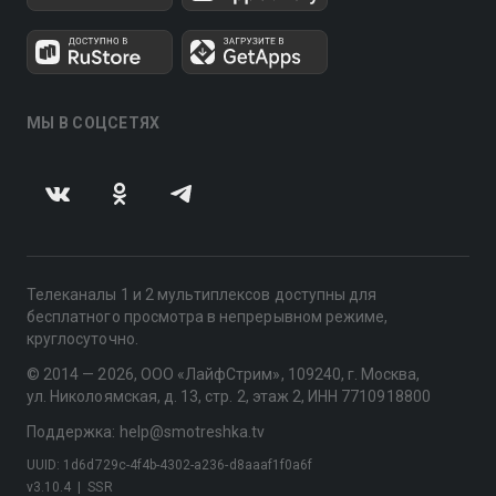
МЫ В СОЦСЕТЯХ
Телеканалы 1 и 2 мультиплексов доступны для
бесплатного просмотра в непрерывном режиме,
круглосуточно.
© 2014 — 2026, ООО «ЛайфСтрим», 109240, г. Москва,
ул. Николоямская, д. 13, стр. 2, этаж 2, ИНН 7710918800
Поддержка: help@smotreshka.tv
UUID: 1d6d729c-4f4b-4302-a236-d8aaaf1f0a6f
v3.10.4
|
SSR