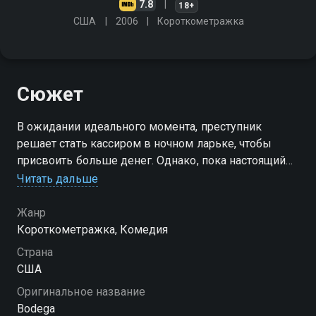
7.8
18+
США
2006
Короткометражка
Сюжет
В ожидании идеального момента, преступник
решает стать кассиром в ночном ларьке, чтобы
присвоить больше денег. Однако, пока настоящий
кассир связан и находится в подсобке, он понимает,
Читать дальше
что не он один задумал ограбление
Жанр
Короткометражка, Комедия
Страна
США
Оригинальное название
Bodega