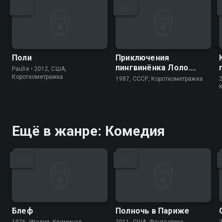
Поли
Приключения
пингвинёнка Лоло.
Paulie • 2012, США,
Фильм третий
Короткометражка
1987, СССР, Короткометражка
Ещё в жанре: Комедия
Блеф
Полночь в Париже
1976, Италия, Криминал
2011, США, Фантастика