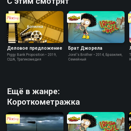
С этим смотрят
Деловое предложение
Брат Джорела
Piggy Bank Proposition • 2019,
Jorel's Brother • 2014, Бразилия,
T
США, Трагикомедия
Cемейный
Ещё в жанре:
Короткометражка