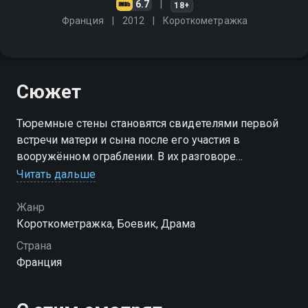
6.7
18+
Франция
2012
Короткометражка
Сюжет
Тюремные стены становятся свидетелями первой
встречи матери и сына после его участия в
вооружённом ограблении. В их разговоре
переплетаются эмоции, обиды и надежды на
Читать дальше
будущее
Жанр
Короткометражка, Боевик, Драма
Страна
Франция