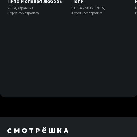
Пипо и слепая любовь
Поли
2019, Франция,
Paulie • 2012, США,
M
Короткометражка
Короткометражка