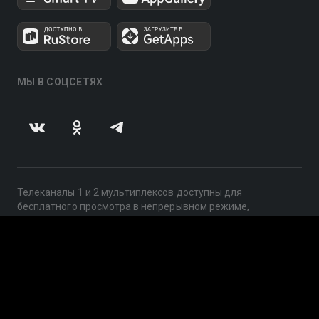
МЫ В СОЦСЕТЯХ
Телеканалы 1 и 2 мультиплексов доступны для
бесплатного просмотра в непрерывном режиме,
круглосуточно.
© 2014 — 2026, ООО «ЛайфСтрим», 109240, г. Москва,
ул. Николоямская, д. 13, стр. 2, этаж 2, ИНН 7710918800
Поддержка: help@smotreshka.tv
UUID: 83196698-003e-4a13-a3d1-5de1730bcc40
v3.10.4
|
SSR