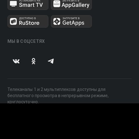
МЫ В СОЦСЕТЯХ
Телеканалы 1 и 2 мультиплексов доступны для
бесплатного просмотра в непрерывном режиме,
круглосуточно.
© 2014 — 2026, ООО «ЛайфСтрим», 109240, г. Москва,
ул. Николоямская, д. 13, стр. 2, этаж 2, ИНН 7710918800
Поддержка: help@smotreshka.tv
UUID: 7d0137ab-b5c5-4add-972b-3a668851415b