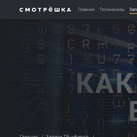
Главная
Телеканалы
Зап
Главная
/
Записи ТВ-эфиров
/