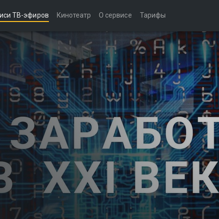
иси ТВ-эфиров
Кинотеатр
О сервисе
Тарифы