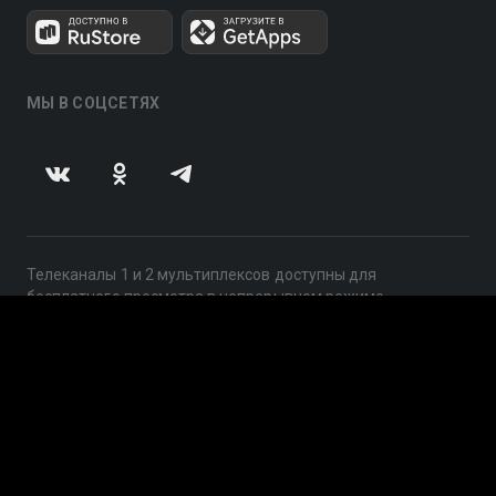
МЫ В СОЦСЕТЯХ
Телеканалы 1 и 2 мультиплексов доступны для
бесплатного просмотра в непрерывном режиме,
круглосуточно.
© 2014 — 2026, ООО «ЛайфСтрим», 109240, г. Москва,
ул. Николоямская, д. 13, стр. 2, этаж 2, ИНН 7710918800
Поддержка: help@smotreshka.tv
UUID: 4a071dbc-224e-4711-a5e9-1177bc312de1
v3.10.4
|
SSR