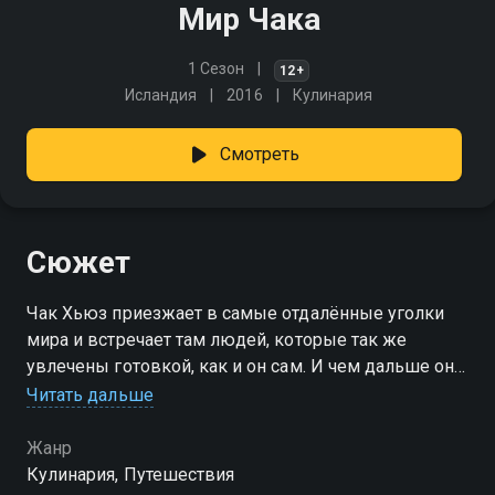
Мир Чака
1 Сезон
12+
Исландия
2016
Кулинария
Смотреть
Сюжет
Чак Хьюз приезжает в самые отдалённые уголки
мира и встречает там людей, которые так же
увлечены готовкой, как и он сам. И чем дальше он
погружается в поиски новых и экзотических блюд,
Читать дальше
тем больше ему это нравится!
Жанр
Кулинария, Путешествия