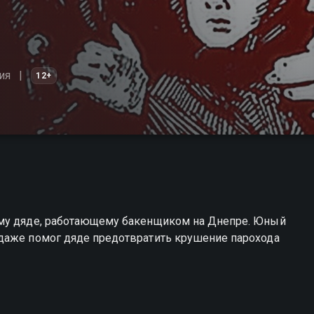
ия
12+
ему дяде, работающему бакенщиком на Днепре. Юный
даже помог дяде предотвратить крушение парохода