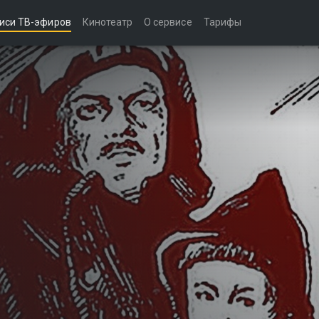
иси ТВ-эфиров
Кинотеатр
О сервисе
Тарифы