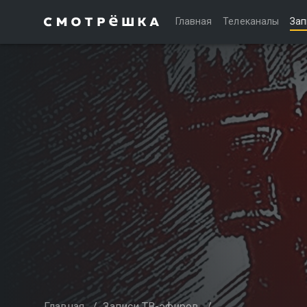
Главная
Телеканалы
Зап
Главная
/
Записи ТВ-эфиров
/