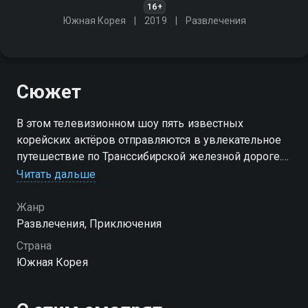
16+
Южная Корея
2019
Развлечения
Сюжет
В этом телевизионном шоу пять известных
корейских актёров отправляются в увлекательное
путешествие по Транссибирской железной дороге.
На своём пути они столкнутся с тем, с чем прежде
Читать дальше
им не доводилось иметь дел
Жанр
Развлечения, Приключения
Страна
Южная Корея