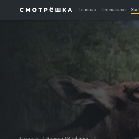
Главная
Телеканалы
Зап
Главная
/
Записи ТВ-эфиров
/