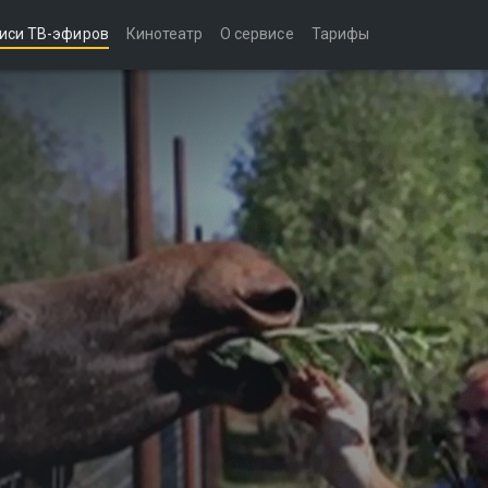
иси ТВ-эфиров
Кинотеатр
О сервисе
Тарифы