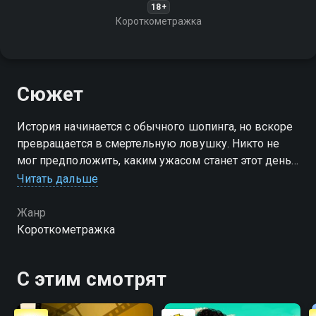
18+
Короткометражка
Сюжет
История начинается с обычного шопинга, но вскоре
превращается в смертельную ловушку. Никто не
мог предположить, каким ужасом станет этот день
и что отразится в зловещих зеркалах, украшающих
Читать дальше
стены бутика
Жанр
Короткометражка
С этим смотрят