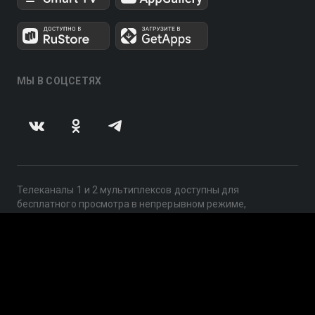
МЫ В СОЦСЕТЯХ
Телеканалы 1 и 2 мультиплексов доступны для
бесплатного просмотра в непрерывном режиме,
круглосуточно.
© 2014 — 2026, ООО «ЛайфСтрим», 109240, г. Москва,
ул. Николоямская, д. 13, стр. 2, этаж 2, ИНН 7710918800
Поддержка: help@smotreshka.tv
UUID: 8fb71ea1-d5d1-4b64-b499-a59a4f5424b1
v3.10.4
|
SSR