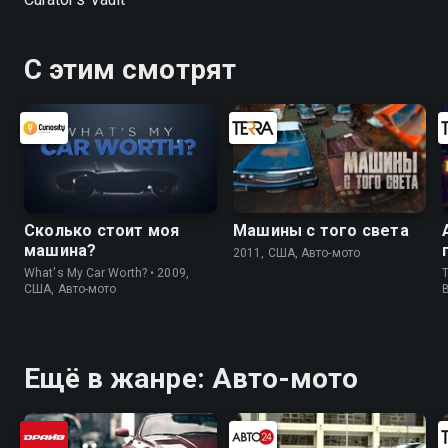
С этим смотрят
Сколько стоит моя
Машины с того света
машина?
2011, США, Авто-мото
What's My Car Worth? • 2009,
T
США, Авто-мото
Ещё в жанре: Авто-мото