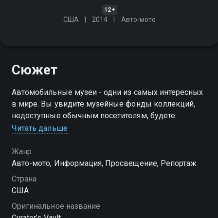
12+
США
2014
Авто-мото
Сюжет
Автомобильные музеи - одни из самых интересных
в мире. Вы увидите музейные фонды коллекций,
недоступные обычным посетителям, будете
восхищены миром шикарных машин и узнаете
Читать дальше
много нового от хранителей этих музеев
Жанр
Авто-мото, Информация, Просвещение, Репортаж
Страна
США
Оригинальное название
Curator’s Vault