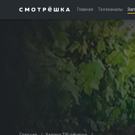
Главная
Телеканалы
Зап
Главная
/
Записи ТВ-эфиров
/