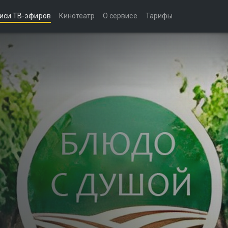
иси ТВ-эфиров
Кинотеатр
О сервисе
Тарифы