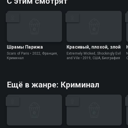
С этим смотрят
Шрамы Парижа
Красивый, плохой, злой
Scars of Paris • 2022, Франция,
Extremely Wicked, Shockingly Evil
N
Криминал
and Vile • 2019, США, Биография
Ещё в жанре: Криминал