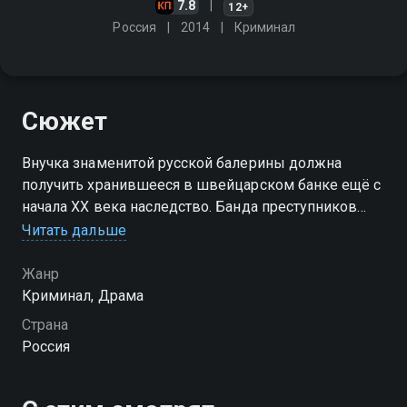
7.8
12+
Россия
2014
Криминал
Сюжет
Внучка знаменитой русской балерины должна
получить хранившееся в швейцарском банке ещё с
начала XX века наследство. Банда преступников
планирует завладеть золотыми слитками
Читать дальше
Посмотреть онлайн 1 сезон сериала Наследие вы
Жанр
можете совершенно бесплатно в хорошем HD
Криминал, Драма
качестве на Смотрёшке
Страна
Россия