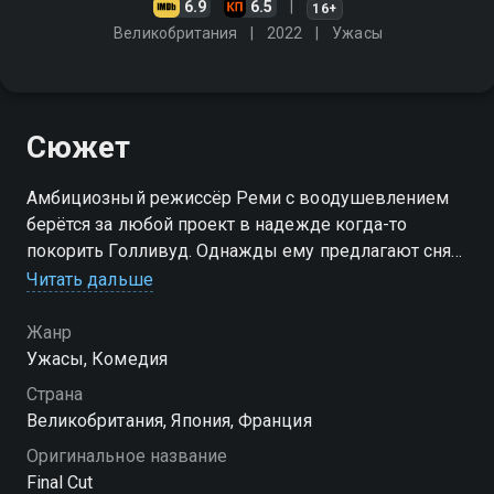
6.9
6.5
16+
Великобритания
2022
Ужасы
Сюжет
Амбициозный режиссёр Реми с воодушевлением
берётся за любой проект в надежде когда-то
покорить Голливуд. Однажды ему предлагают снять
низкобюджетный фильм про зомби в режиме
Читать дальше
реального времени без возможности переснять ту
или иную сцену
Жанр
Ужасы, Комедия
Страна
Великобритания, Япония, Франция
Оригинальное название
Final Cut