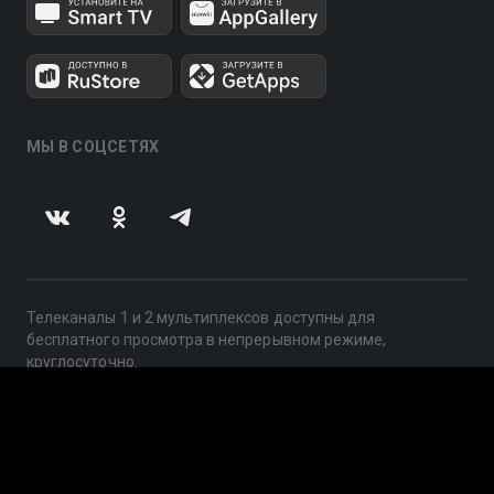
МЫ В СОЦСЕТЯХ
Телеканалы 1 и 2 мультиплексов доступны для
бесплатного просмотра в непрерывном режиме,
круглосуточно.
© 2014 — 2026, ООО «ЛайфСтрим», 109240, г. Москва,
ул. Николоямская, д. 13, стр. 2, этаж 2, ИНН 7710918800
Поддержка: help@smotreshka.tv
UUID: aeae6bb7-2647-4df3-8b4f-cef94c1712ce