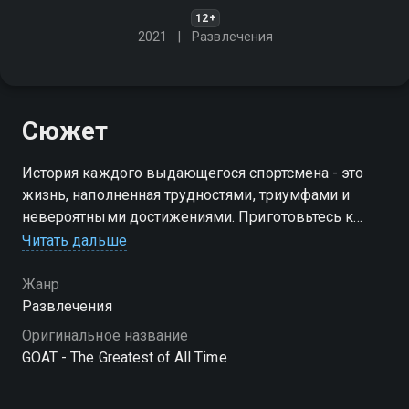
12+
2021
Развлечения
Сюжет
История каждого выдающегося спортсмена - это
жизнь, наполненная трудностями, триумфами и
невероятными достижениями. Приготовьтесь к
погружению в мир великих спортсменов и их
Читать дальше
бессмертных подвигов!
Жанр
Посмотреть онлайн сезон сериала GOAT -
Развлечения
Величайший из всех времён вы можете
Оригинальное название
совершенно бесплатно в хорошем HD качестве на
GOAT - The Greatest of All Time
Смотрёшке