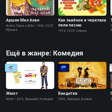
Аршин Мал Алан
Как львёнок и черепаха
пели песню
Arshin Takes a Wife • 1945, СССР,
T
Музыка
1974, СССР, Сказка
Ещё в жанре: Комедия
Жмот
Бандитки
Miser • 2016, Франция, Комедия
2006, Франция, Боевик