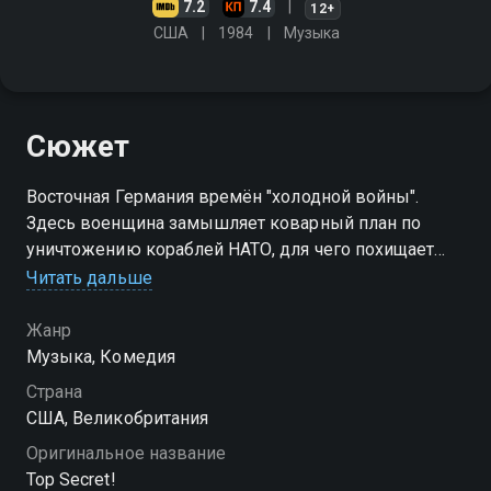
7.2
7.4
12+
США
1984
Музыка
Сюжет
Восточная Германия времён "холодной войны".
Здесь военщина замышляет коварный план по
уничтожению кораблей НАТО, для чего похищает
учёного доктора Фламонда, запирает его в темнице,
Читать дальше
заставляя сотворить мину "Поларис"
Жанр
Музыка, Комедия
Страна
США, Великобритания
Оригинальное название
Top Secret!