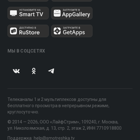
МЫ В СОЦСЕТЯХ
Телеканалы 1 и 2 мультиплексов доступны для
бесплатного просмотра в непрерывном режиме,
круглосуточно.
© 2014 — 2026, ООО «ЛайфСтрим», 109240, г. Москва,
ул. Николоямская, д. 13, стр. 2, этаж 2, ИНН 7710918800
Поддержка: help@smotreshka.tv