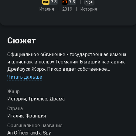
7.3
7.3
16+
Италия
2019
История
Сюжет
Официальное обвинение - государственная измена
и шпионаж в пользу Германии. Бывший наставник
Дрейфуса Жорж Пикар ведет собственное
расследование, чтобы доказать что его
Читать дальше
подзащитный невиновен
Жанр
История, Триллер, Драма
Страна
Италия, Франция
Оригинальное название
An Officer and a Spy