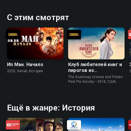
С этим смотрят
Ип Ман. Начало
Клуб любителей книг и
пирогов из
2020, Китай, История
картофельных
The Guernsey Literary and Potato
очистков
Peel Pie Society • 2018, США,
История
Ещё в жанре: История