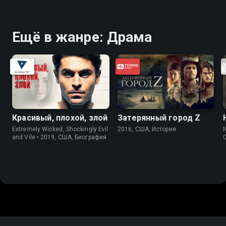
Ещё в жанре: Драма
Красивый, плохой, злой
Затерянный город Z
Extremely Wicked, Shockingly Evil
2016, США, История
N
and Vile • 2019, США, Биография