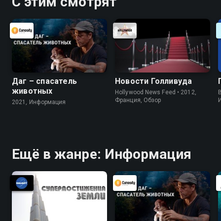
С этим смотрят
Даг – спасатель
Новости Голливуда
животных
Hollywood News Feed • 2012,
B
Франция, Обзор
2021, Информация
Ещё в жанре: Информация