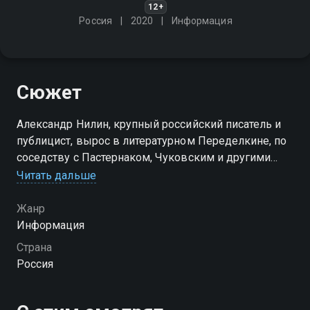
12+
Россия
2020
Информация
Сюжет
Александр Нилин, крупный российский писатель и
публицист, вырос в литературном Переделкине, по
соседству с Пастернаком, Чуковским и другими
классиками. Нилин - один из самых известных и
Читать дальше
цитируемых прозаиков, пишущих о спорте
Жанр
Информация
Страна
Россия