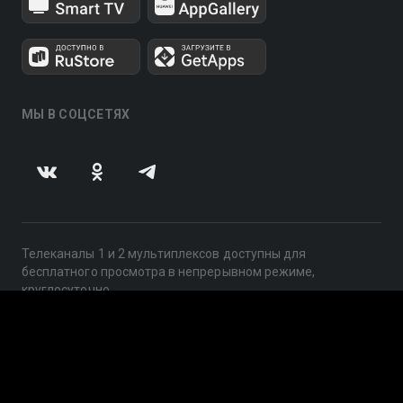
МЫ В СОЦСЕТЯХ
Телеканалы 1 и 2 мультиплексов доступны для
бесплатного просмотра в непрерывном режиме,
круглосуточно.
© 2014 — 2026, ООО «ЛайфСтрим», 109240, г. Москва,
ул. Николоямская, д. 13, стр. 2, этаж 2, ИНН 7710918800
Поддержка: help@smotreshka.tv
UUID: a0eb0981-7ab4-441a-a298-c5b70e2697f5