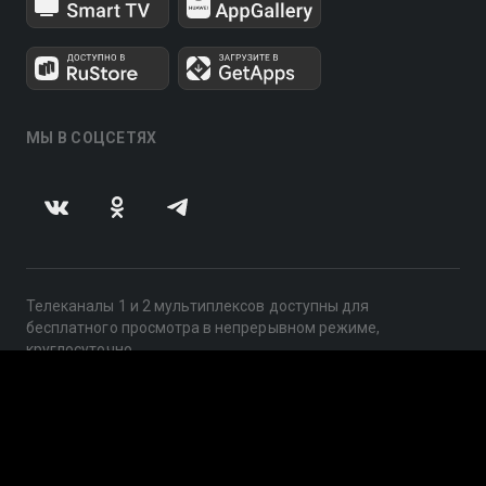
МЫ В СОЦСЕТЯХ
Телеканалы 1 и 2 мультиплексов доступны для
бесплатного просмотра в непрерывном режиме,
круглосуточно.
© 2014 — 2026, ООО «ЛайфСтрим», 109240, г. Москва,
ул. Николоямская, д. 13, стр. 2, этаж 2, ИНН 7710918800
Поддержка: help@smotreshka.tv
UUID: 53f046a9-e105-450c-8db0-cd2dc3ebf21a