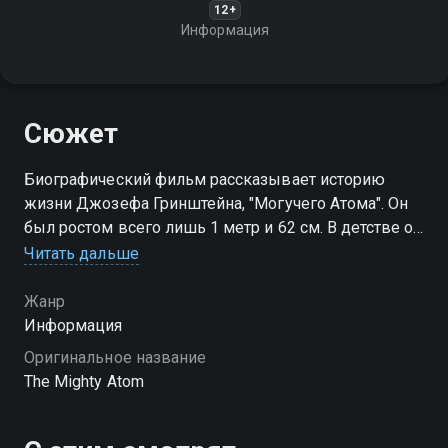
12+
Информация
Сюжет
Биографический фильм рассказывает историю
жизни Джозефа Гринштейна, "Могучего Атома". Он
был ростом всего лишь 1 метр и 62 см. В детстве он
много болел, и врачи говорили, что он не выживет.
Читать дальше
Но он стал знаменитым на весь мир силачом
Жанр
Информация
Оригинальное название
The Mighty Atom