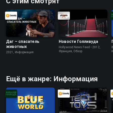
С этим смотрят
Даг – спасатель
Новости Голливуда
животных
Hollywood News Feed • 2012,
B
Франция, Обзор
2021, Информация
Ещё в жанре: Информация