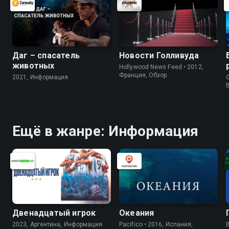
Даг – спасатель
Новости Голливуда
животных
Hollywood News Feed • 2012,
Франция, Обзор
2021, Информация
G
Ещё в жанре: Информация
Двенадцатый игрок
Океания
2023, Аргентина, Информация
Pacifico • 2016, Испания,
B