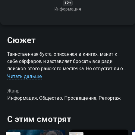
12+
Информация
Сюжет
Таинственная бухта, описанная в книгах, манит к
себе сёрферов и заставляет бросать все ради
поисков этого райского местечка. Но отпустит ли она
их, если однажды им всё же удастся её отыскать?
Читать дальше
Жанр
Информация, Общество, Просвещение, Репортаж
С этим смотрят