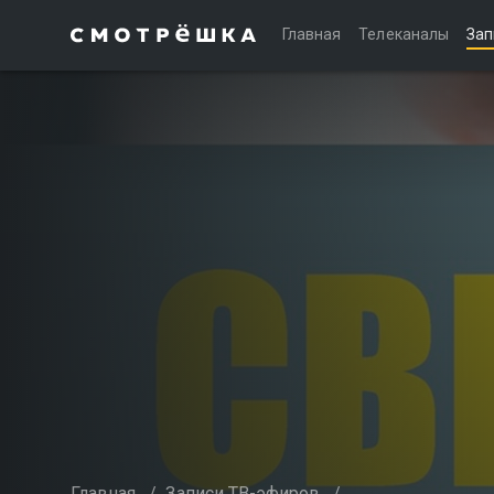
Главная
Телеканалы
Зап
Главная
/
Записи ТВ-эфиров
/