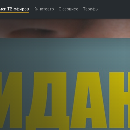
иси ТВ-эфиров
Кинотеатр
О сервисе
Тарифы