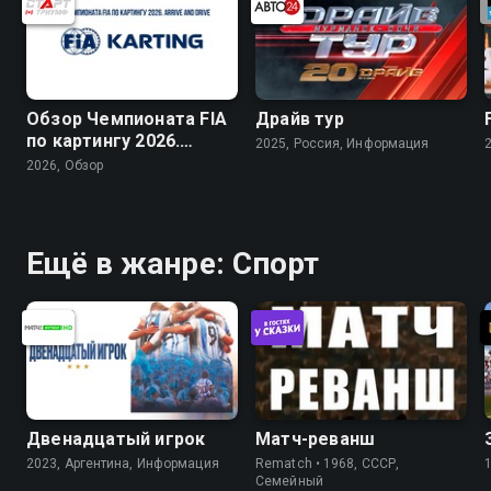
Обзор Чемпионата FIA
Драйв тур
по картингу 2026.
2025, Россия, Информация
Arrive and Drive
2026, Обзор
Ещё в жанре: Спорт
Двенадцатый игрок
Матч-реванш
2023, Аргентина, Информация
Rematch • 1968, СССР,
Cемейный