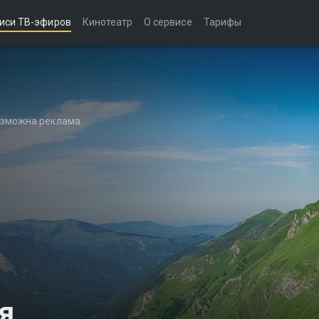
иси ТВ-эфиров
Кинотеатр
О сервисе
Тарифы
возможна реклама
я