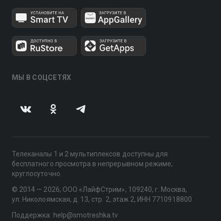
МЫ В СОЦСЕТЯХ
Телеканалы 1 и 2 мультиплексов доступны для
бесплатного просмотра в непрерывном режиме,
круглосуточно.
© 2014 — 2026, ООО «ЛайфСтрим», 109240, г. Москва,
ул. Николоямская, д. 13, стр. 2, этаж 2, ИНН 7710918800
Поддержка: help@smotreshka.tv