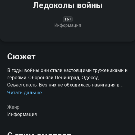
Ледоколы войны
16+
Информация
Сюжет
В годы войны они стали настоящими тружениками и
героями. Обороняли Ленинград, Одессу,
Севастополь. Без них не обходилась навигация в
Арктике. Они были нужны на трассах союзных
Читать дальше
конвоев, на важных направлениях Северного
морского пути. Всё это ледоколы!
Жанр
Информация