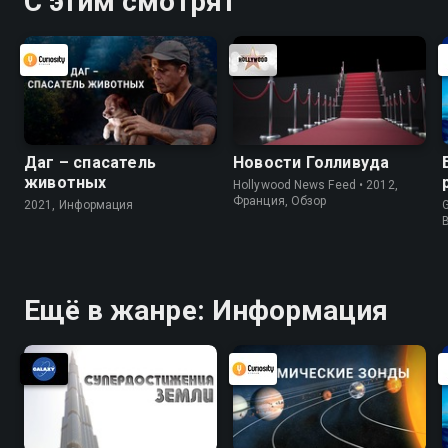
С этим смотрят
Даг – спасатель
Новости Голливуда
животных
Hollywood News Feed • 2012,
Франция, Обзор
2021, Информация
G
Ещё в жанре: Информация