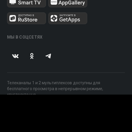
МЫ В СОЦСЕТЯХ
Телеканалы 1 и 2 мультиплексов доступны для
бесплатного просмотра в непрерывном режиме,
круглосуточно.
© 2014 — 2026, ООО «ЛайфСтрим», 109240, г. Москва,
ул. Николоямская, д. 13, стр. 2, этаж 2, ИНН 7710918800
Поддержка: help@smotreshka.tv
UUID: bb6d0a12-4623-4b77-bff0-546b67b31bf0