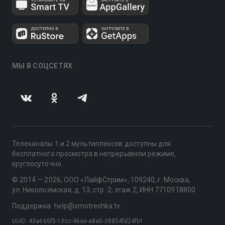
МЫ В СОЦСЕТЯХ
Телеканалы 1 и 2 мультиплексов доступны для
бесплатного просмотра в непрерывном режиме,
круглосуточно.
© 2014 — 2026, ООО «ЛайфСтрим», 109240, г. Москва,
ул. Николоямская, д. 13, стр. 2, этаж 2, ИНН 7710918800
Поддержка: help@smotreshka.tv
UUID: 43a665f5-13cc-46ae-a8a0-08854fd24fb1