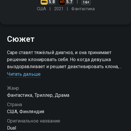
5.8
5.7
16+
США
2021
Фантастика
Сюжет
Саре ставят тяжёлый диагноз, и она принимает
решение клонировать себя. Но когда девушка
выздоравливает и решает деактивировать клона,
то сталкивается с суровым законом будущего. Саре
Читать дальше
придётся сойтись со своим двойником в
смертельной битве
Жанр
Фантастика, Триллер, Драма
Страна
США, Финляндия
Оригинальное название
Dual