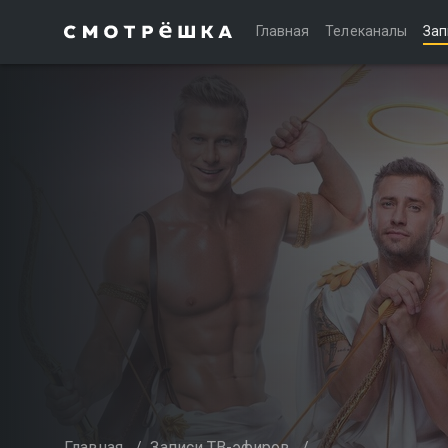
Главная
Телеканалы
Зап
Главная
/
Записи ТВ-эфиров
/