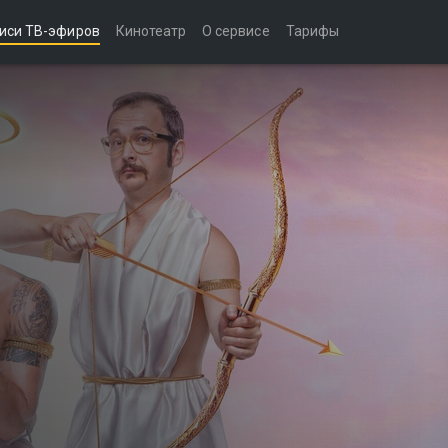
иси ТВ-эфиров
Кинотеатр
О сервисе
Тарифы