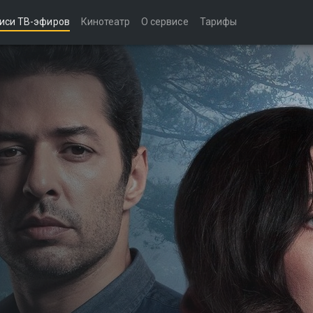
иси ТВ-эфиров
Кинотеатр
О сервисе
Тарифы