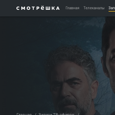
Главная
Телеканалы
Зап
Главная
/
Записи ТВ-эфиров
/