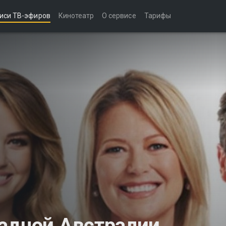
иси ТВ-эфиров
Кинотеатр
О сервисе
Тарифы
адной Австралии