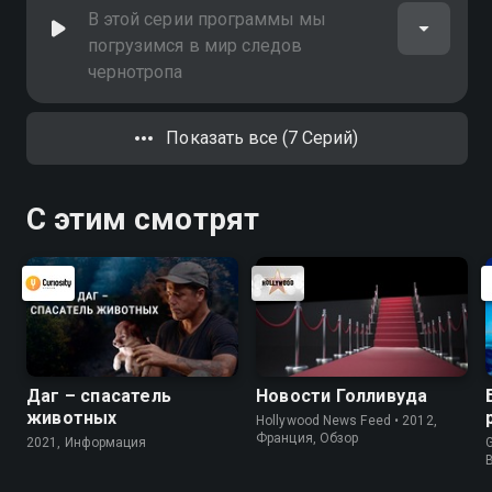
В этой серии программы мы
погрузимся в мир следов
чернотропа
Показать все (7 Серий)
С этим смотрят
Даг – спасатель
Новости Голливуда
животных
Hollywood News Feed • 2012,
Франция, Обзор
2021, Информация
G