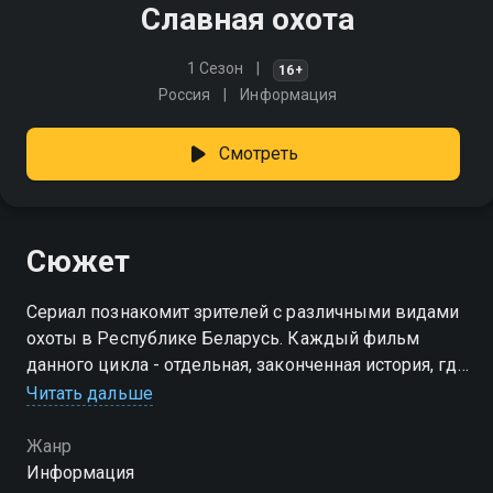
Славная охота
1 Сезон
16+
Россия
Информация
Смотреть
Сюжет
Сериал познакомит зрителей с различными видами
охоты в Республике Беларусь. Каждый фильм
данного цикла - отдельная, законченная история, где
на первый план выводятся эмоции главных героев
Читать дальше
от охоты
Жанр
Информация