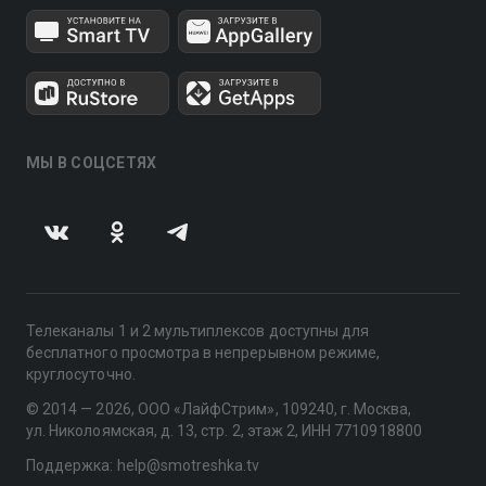
МЫ В СОЦСЕТЯХ
Телеканалы 1 и 2 мультиплексов доступны для
бесплатного просмотра в непрерывном режиме,
круглосуточно.
© 2014 — 2026, ООО «ЛайфСтрим», 109240, г. Москва,
ул. Николоямская, д. 13, стр. 2, этаж 2, ИНН 7710918800
Поддержка: help@smotreshka.tv