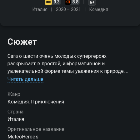
9.3
8.8
6+
Италия
2020 – 2021
Комедия
Сюжет
Сага о шести очень молодых супергероях
раскрывает в простой, информативной и
увлекательной форме темы уважения к природе,
важности экологии и опасностей окружающей
Читать дальше
среды. изменения климата
Жанр
Посмотреть онлайн 2 сезон сериала Метеогерои вы
Комедия, Приключения
можете совершенно бесплатно в хорошем HD
Страна
качестве на Смотрёшке
Италия
Оригинальное название
MeteoHeroes