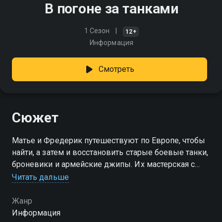
В погоне за танками
1 Сезон
12+
Информация
Смотреть
Сюжет
Матье и Фредерик путешествуют по Европе, чтобы
найти, а затем и восстановить старые боевые танки,
броневики и армейские джипы. Их мастерская с
уникальными ноу-хау способна на всё, чтобы
Читать дальше
удовлетворить требования своих клиентов
Жанр
Информация