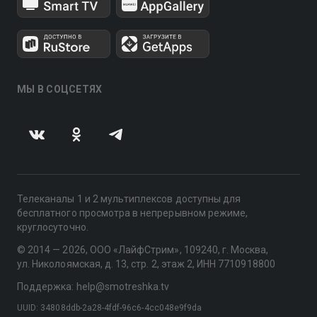
МЫ В СОЦСЕТЯХ
Телеканалы 1 и 2 мультиплексов доступны для
бесплатного просмотра в непрерывном режиме,
круглосуточно.
© 2014 — 2026, ООО «ЛайфСтрим», 109240, г. Москва,
ул. Николоямская, д. 13, стр. 2, этаж 2, ИНН 7710918800
Поддержка: help@smotreshka.tv
UUID: 34808ddb-2a28-4fdf-96c6-4cc048e9f9da