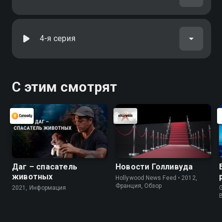
4-я серия
С этим смотрят
Даг – спасатель
Новости Голливуда
животных
Hollywood News Feed • 2012,
Франция, Обзор
2021, Информация
G