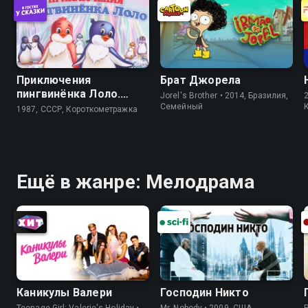
Приключения
Брат Джорела
пингвинёнка Лоло.
Jorel's Brother • 2014, Бразилия,
Фильм третий
Cемейный
1987, СССР, Короткометражка
Ещё в жанре: Мелодрама
Каникулы Валери
Господин Никто
Teenage Girl: Valerie's Holiday •
Mr. Nobody • 2009, США,
P