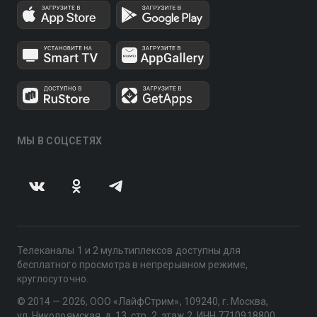
МЫ В СОЦСЕТЯХ
Телеканалы 1 и 2 мультиплексов доступны для
бесплатного просмотра в непрерывном режиме,
круглосуточно.
© 2014 — 2026, ООО «ЛайфСтрим», 109240, г. Москва,
ул. Николоямская, д. 13, стр. 2, этаж 2, ИНН 7710918800