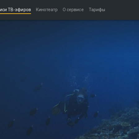
иси ТВ-эфиров
Кинотеатр
О сервисе
Тарифы