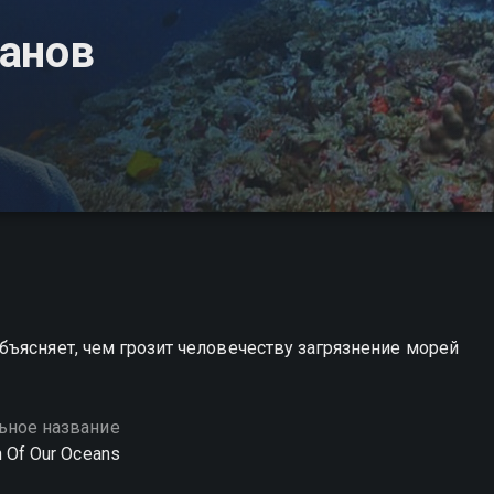
еанов
ъясняет, чем грозит человечеству загрязнение морей
ьное название
h Of Our Oceans