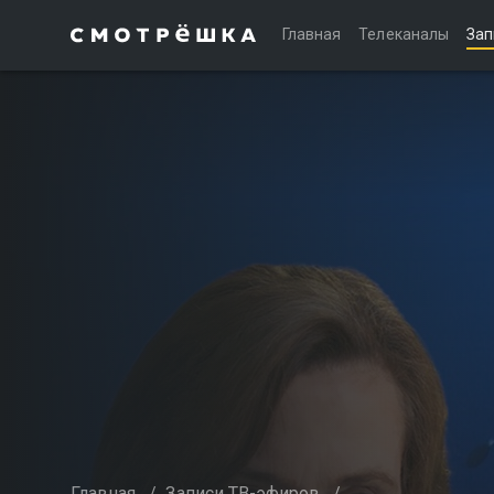
Главная
Телеканалы
Зап
Главная
/
Записи ТВ-эфиров
/