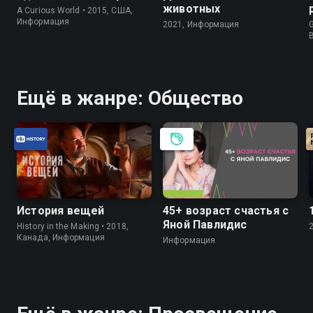
животных
A Curious World • 2015, США,
Информация
2021, Информация
G
Ещё в жанре: Общество
История вещей
45+ возраст счастья с
Яной Павлидис
History in the Making • 2018,
Канада, Информация
Информация