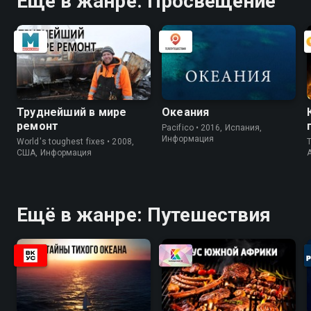
Ещё в жанре: Просвещение
Труднейший в мире
Океания
ремонт
Pacifico • 2016, Испания,
Информация
World's toughest fixes • 2008,
T
США, Информация
Ещё в жанре: Путешествия