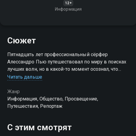
12+
Информация
Сюжет
Пятнадцать лет профессиональный сёрфер
Алессандро Пью путешествовал по миру в поисках
лучших волн, но в какой-то момент осознал, что
оторвался от своей родины. А ведь на Сардинии
Читать дальше
можно заниматься сёрфингом круглый год
Жанр
Информация, Общество, Просвещение,
Путешествия, Репортаж
С этим смотрят