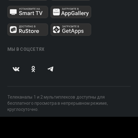
МЫ В СОЦСЕТЯХ
Телеканалы 1 и 2 мультиплексов доступны для
бесплатного просмотра в непрерывном режиме,
круглосуточно.
© 2014 — 2026, ООО «ЛайфСтрим», 109240, г. Москва,
ул. Николоямская, д. 13, стр. 2, этаж 2, ИНН 7710918800
Поддержка: help@smotreshka.tv