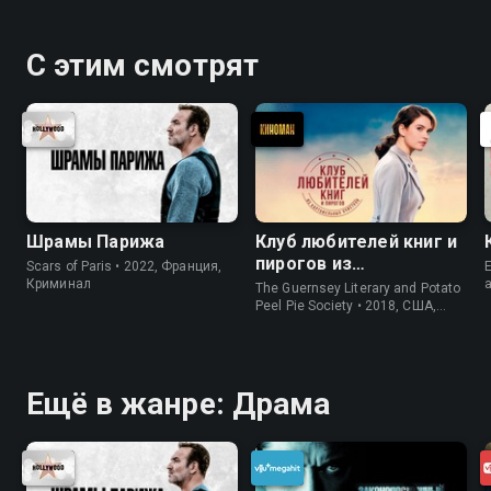
С этим смотрят
Шрамы Парижа
Клуб любителей книг и
пирогов из
Scars of Paris • 2022, Франция,
E
картофельных
Криминал
The Guernsey Literary and Potato
очистков
Peel Pie Society • 2018, США,
История
Ещё в жанре: Драма