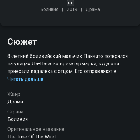
0+
Боливия
2019
Драма
Сюжет
8-летний боливийский мальчик Панчито потерялся
на улицах Ла-Паса во время ярмарки, куда они
приехали издалека с отцом. Его отправляют в
приют. Там он знакомится с чилийским пареньком
Читать дальше
Педро, также потерявшим семью
Жанр
Драма
Страна
Боливия
Оригинальное название
The Tune Of The Wind