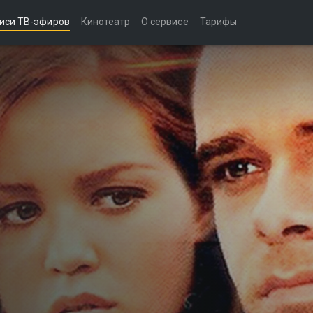
иси ТВ-эфиров
Кинотеатр
О сервисе
Тарифы