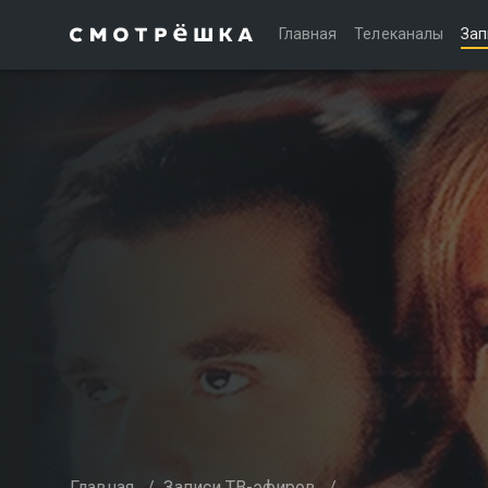
Главная
Телеканалы
Зап
Главная
/
Записи ТВ-эфиров
/