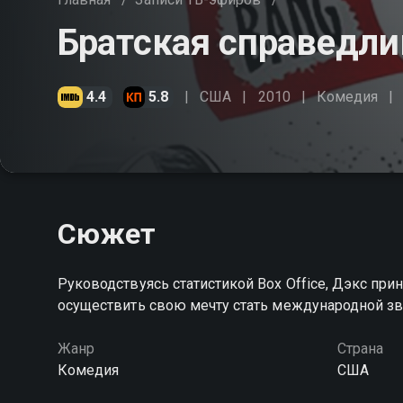
Братская справедли
4.4
5.8
США
2010
Комедия
Сюжет
Руководствуясь статистикой Box Office, Дэкс пр
осуществить свою мечту стать международной з
Жанр
Страна
Комедия
США