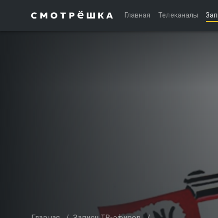
Главная
Телеканалы
Зап
Главная
/
Записи ТВ-эфиров
/