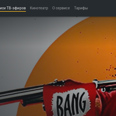
иси ТВ-эфиров
Кинотеатр
О сервисе
Тарифы