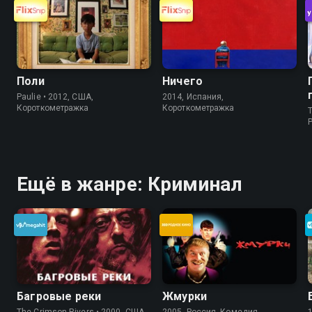
Поли
Ничего
Paulie • 2012, США,
2014, Испания,
Короткометражка
Короткометражка
T
P
Ещё в жанре: Криминал
Багровые реки
Жмурки
The Crimson Rivers • 2000, США,
2005, Россия, Комедия