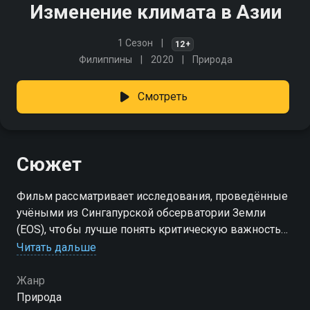
Изменение климата в Азии
1 Сезон
12+
Филиппины
2020
Природа
Смотреть
Сюжет
Фильм рассматривает исследования, проведённые
учёными из Сингапурской обсерватории Земли
(EOS), чтобы лучше понять критическую важность
научно обоснованных данных, планов и решений,
Читать дальше
необходимых для обеспечения процветания Юго-
Восточной Азии
Жанр
Природа