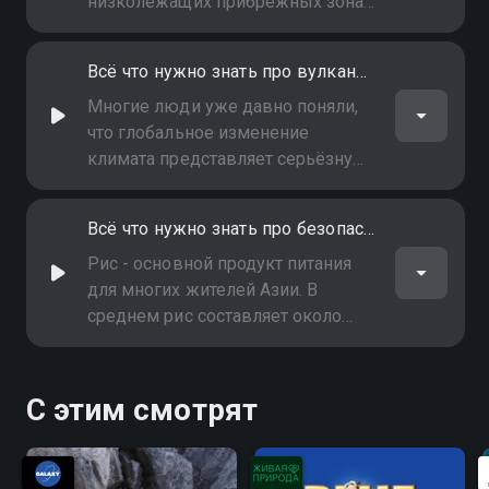
низколежащих прибрежных зонах.
Эти регионы уже в силу своего
расположения наиболее
Всё что нужно знать про вулканы и тектонику
подвержены природным
катастрофам: сильным штормам,
Многие люди уже давно поняли,
ураганам и цунами. Как
что глобальное изменение
защититься от этих катаклизмов?
климата представляет серьёзную
проблему, которую надо решать
прямо сейчас, пока есть
Всё что нужно знать про безопасность продовольствия
возможность предотвратить
катастрофические последствия
Рис - основной продукт питания
для многих жителей Азии. В
среднем рис составляет около
трети всего азиатского рациона - и
так или иначе является источников
дохода для 500 миллионов людей.
С этим смотрят
Как производство риса будет
развиваться в дальнейшем?