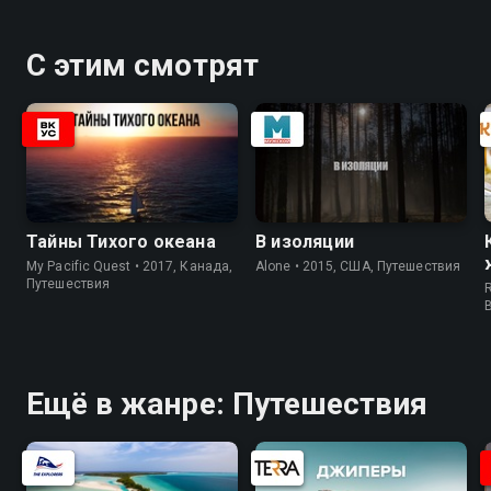
С этим смотрят
Тайны Тихого океана
В изоляции
My Pacific Quest • 2017, Канада,
Alone • 2015, США, Путешествия
Путешествия
R
Ещё в жанре: Путешествия