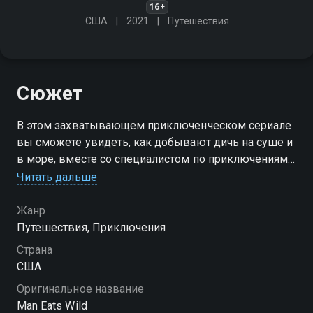
16+
США
2021
Путешествия
Сюжет
В этом захватывающем приключенческом сериале
вы сможете увидеть, как добывают дичь на суше и
в море, вместе со специалистом по приключениям
на природе Марио Калпоу
Читать дальше
Посмотреть онлайн 1 сезон сериала Человек. Еда.
Жанр
Охота вы можете совершенно бесплатно в
Путешествия, Приключения
хорошем HD качестве на Смотрёшке
Страна
США
Оригинальное название
Man Eats Wild