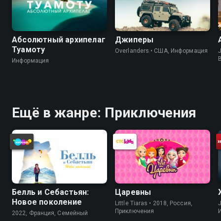
Абсолютный архипелаг
Джиперы
Туамоту
Overlanders • США, Информация
J
Информация
Ещё в жанре: Приключения
Белль и Себастьян:
Царевны
Новое поколение
Little Tiaras • 2018, Россия,
J
Приключения
2022, Франция, Cемейный