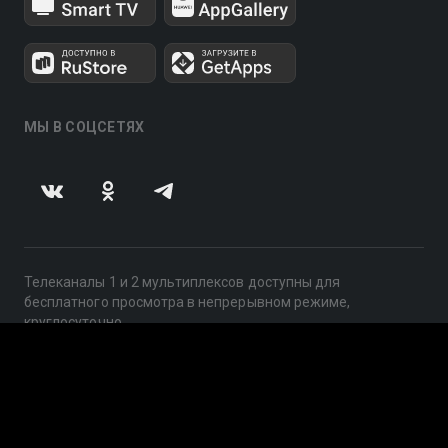
МЫ В СОЦСЕТЯХ
Телеканалы 1 и 2 мультиплексов доступны для
бесплатного просмотра в непрерывном режиме,
круглосуточно.
© 2014 — 2026, ООО «ЛайфСтрим», 109240, г. Москва,
ул. Николоямская, д. 13, стр. 2, этаж 2, ИНН 7710918800
Поддержка: help@smotreshka.tv
UUID: 5230752b-4cdd-460b-8aee-ad2205bc841d