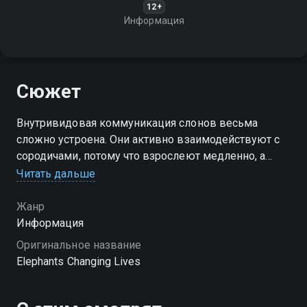
12+
Информация
Сюжет
Внутривидовая коммуникация слонов весьма
сложно устроена. Они активно взаимодействуют с
сородичами, потому что взрослеют медленно, а
выживание во многом зависит от поддержки
Читать дальше
старших. Как им удаётся так хорошо понимать друг
друга?
Жанр
Информация
Оригинальное название
Elephants Changing Lives