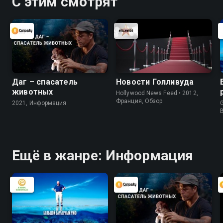
С этим смотрят
Даг – спасатель
Новости Голливуда
животных
Hollywood News Feed • 2012,
Франция, Обзор
2021, Информация
G
Ещё в жанре: Информация