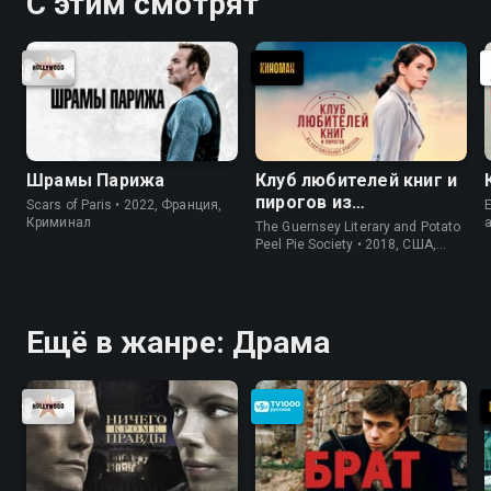
С этим смотрят
Шрамы Парижа
Клуб любителей книг и
пирогов из
Scars of Paris • 2022, Франция,
E
картофельных
Криминал
The Guernsey Literary and Potato
очистков
Peel Pie Society • 2018, США,
История
Ещё в жанре: Драма