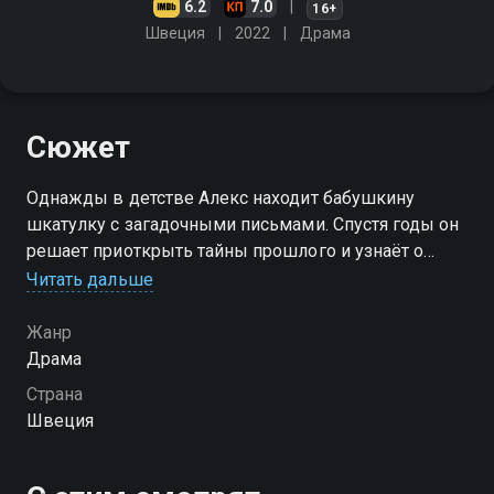
6.2
7.0
16+
Швеция
2022
Драма
Сюжет
Однажды в детстве Алекс находит бабушкину
шкатулку с загадочными письмами. Спустя годы он
решает приоткрыть тайны прошлого и узнаёт о
драматичном любовном треугольнике, повлиявшем
Читать дальше
на судьбу его семьи
Жанр
Драма
Страна
Швеция