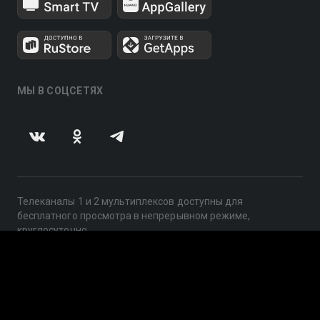
МЫ В СОЦСЕТЯХ
Телеканалы 1 и 2 мультиплексов доступны для
бесплатного просмотра в непрерывном режиме,
круглосуточно.
© 2014 — 2026, ООО «ЛайфСтрим», 109240, г. Москва,
ул. Николоямская, д. 13, стр. 2, этаж 2, ИНН 7710918800
Поддержка: help@smotreshka.tv
UUID: 8c47f2ef-50f2-4202-bc37-5bd4c4d05de0