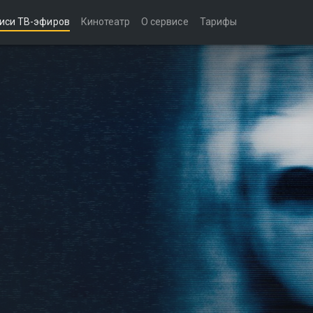
иси ТВ-эфиров
Кинотеатр
О сервисе
Тарифы