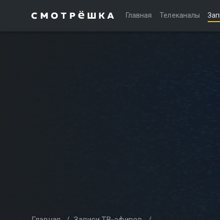
Главная
Телеканалы
Зап
Главная
/
Записи ТВ-эфиров
/