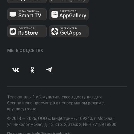
МЫ В СОЦСЕТЯХ
Телеканалы 1 и 2 мультиплексов доступны для
бесплатного просмотра в непрерывном режиме,
круглосуточно.
© 2014 — 2026, ООО «ЛайфСтрим», 109240, г. Москва,
ул. Николоямская, д. 13, стр. 2, этаж 2, ИНН 7710918800