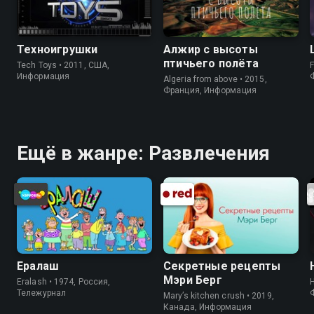
Техноигрушки
Алжир с высоты
птичьего полёта
Tech Toys • 2011, США,
F
Информация
Algeria from above • 2015,
Франция, Информация
Ещё в жанре: Развлечения
Ералаш
Секретные рецепты
Мэри Берг
Eralash • 1974, Россия,
Тележурнал
Mary’s kitchen crush • 2019,
Канада, Информация