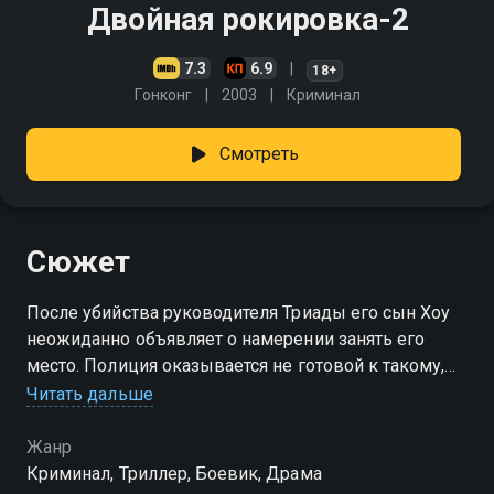
Двойная рокировка-2
7.3
6.9
18+
Гонконг
2003
Криминал
Смотреть
Сюжет
После убийства руководителя Триады его сын Хоу
неожиданно объявляет о намерении занять его
место. Полиция оказывается не готовой к такому,
обретя грозного и неуловимого противника. Все
Читать дальше
надежды возлагаются на Чэн Вин Яня, который
проникает в банду
Жанр
Криминал, Триллер, Боевик, Драма