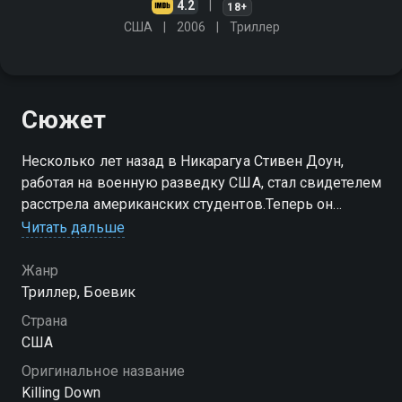
4.2
18+
США
2006
Триллер
Сюжет
Несколько лет назад в Никарагуа Стивен Доун,
работая на военную разведку США, стал свидетелем
расстрела американских студентов.Теперь он
столкнулся с человеком, очень похожим на того, кто
Читать дальше
тогда расстреливал невинных и пытал его самого
Жанр
Триллер, Боевик
Страна
США
Оригинальное название
Killing Down